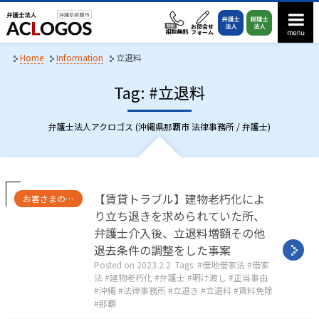
S
k
i
p
Home
Information
立退料
t
Tag: #立退料
o
c
o
弁護士法人アクロゴス (沖縄県那覇市 法律事務所 / 弁護士)
n
t
e
n
C
【賃貸トラブル】建物老朽化によ
お客さまの声・実績紹介
a
t
り立ち退きを求められていた所、
t
弁護士介入後、立退料増額その他
e
g
退去条件の調整をした事案
o
Posted on
2023.2.2
Tags:
借地借家法
借家
r
法
建物老朽化
弁護士
明け渡し
正当事由
i
沖縄
法律事務所
立退き
立退料
賃料免除
e
那覇
s