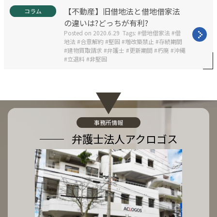
:
C
【不動産】旧借地法と借地借家法
コラム
a
の違いは?どっちが有利?
t
Posted on
2020.6.29
Tags:
借地借家法
借
e
地法
合意解約
堅固
増改築禁止
存続期間
g
建物買取請求
弁護士
更新期間
朽廃
沖縄
o
立退料
非堅固
r
i
e
s
:
事務所情報
弁護士法人アクロゴス