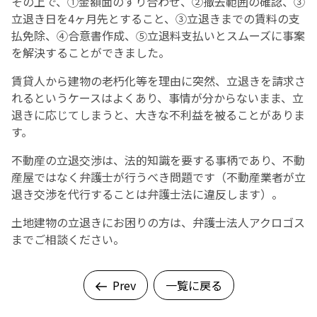
その上で、①金額面のすり合わせ、②撤去範囲の確認、③
立退き日を4ヶ月先とすること、③立退きまでの賃料の支
払免除、④合意書作成、⑤立退料支払いとスムーズに事案
を解決することができました。
賃貸人から建物の老朽化等を理由に突然、立退きを請求さ
れるというケースはよくあり、事情が分からないまま、立
退きに応じてしまうと、大きな不利益を被ることがありま
す。
不動産の立退交渉は、法的知識を要する事柄であり、不動
産屋ではなく弁護士が行うべき問題です（不動産業者が立
退き交渉を代行することは弁護士法に違反します）。
土地建物の立退きにお困りの方は、弁護士法人アクロゴス
までご相談ください。
Prev
一覧に戻る