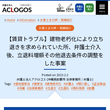
S
k
i
p
Home
Information
お客さまの声・実績紹介
t
C
お客さまの声・実績紹介
o
a
t
【賃貸トラブル】建物老朽化により立ち
c
e
o
退きを求められていた所、弁護士介入
g
n
o
後、立退料増額その他退去条件の調整を
r
t
i
e
した事案
e
n
s
:
t
Posted on
2023.2.2
弁護士法人アクロゴス (沖縄県那覇市 法律事務所 / 弁護士)
Tags:
借地借家法
借家法
建物老朽化
弁護士
明け渡し
正当事由
沖縄
法律事務所
立退き
立退料
賃料免除
那覇