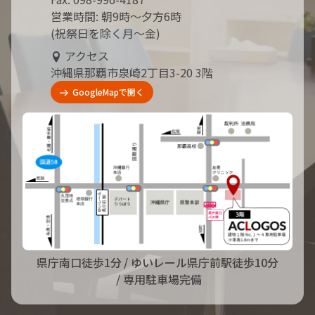
営業時間: 朝9時～夕方6時
(祝祭日を除く月～金)
アクセス
沖縄県那覇市泉崎2丁目3-20 3階
GoogleMapで開く
県庁南口徒歩1分
/ ゆいレール県庁前駅徒歩10分
/ 専用駐車場完備