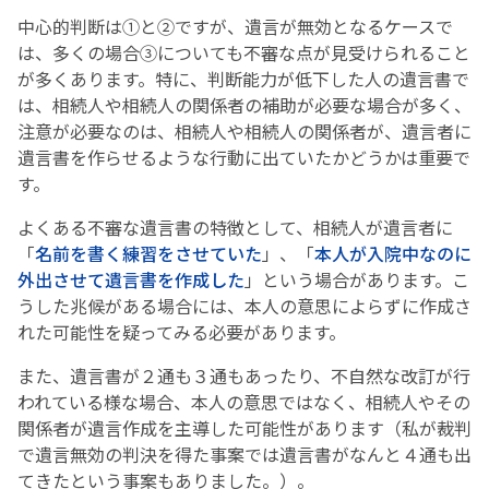
中心的判断は①と②ですが、遺言が無効となるケースで
は、多くの場合③についても不審な点が見受けられること
が多くあります。特に、判断能力が低下した人の遺言書で
は、相続人や相続人の関係者の補助が必要な場合が多く、
注意が必要なのは、相続人や相続人の関係者が、遺言者に
遺言書を作らせるような行動に出ていたかどうかは重要で
す。
よくある不審な遺言書の特徴として、相続人が遺言者に
「
名前を書く練習をさせていた
」、「
本人が入院中なのに
外出させて遺言書を作成した
」という場合があります。こ
うした兆候がある場合には、本人の意思によらずに作成さ
れた可能性を疑ってみる必要があります。
また、遺言書が２通も３通もあったり、不自然な改訂が行
われている様な場合、本人の意思ではなく、相続人やその
関係者が遺言作成を主導した可能性があります（私が裁判
で遺言無効の判決を得た事案では遺言書がなんと４通も出
てきたという事案もありました。）。