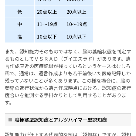
低
20点以上
20点以上
中
11～19点
10～19点
高
10点以下
10点以下
また、認知能力そのものではなく、脳の萎縮状態を判定す
るものとしてＶＳＲＡＤ（ブイエスラド）があります。遺
言作成直近の医療記録が残っているというケースはむしろ
稀で、通常は、遺言作成よりも若干前後いた医療記録しか
残っていないことが多くあります。この様な場合に、脳の
萎縮の進行状況から遺言作成時点における、認知症の進行
度合いを推測する手掛かりとして利用することがありま
す。
脳梗塞型認知症とアルツハイマー型認知症
認知能力が低下する代表的な例は「認知症」ですが、認知