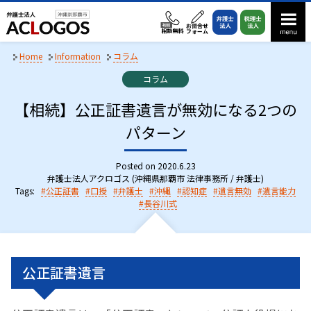
S
k
i
p
Home
Information
コラム
t
C
コラム
o
a
t
【相続】公正証書遺言が無効になる2つの
c
e
o
g
パターン
n
o
r
t
i
Posted on
2020.6.23
e
e
弁護士法人アクロゴス (沖縄県那覇市 法律事務所 / 弁護士)
n
s
Tags:
公正証書
口授
弁護士
沖縄
認知症
遺言無効
遺言能力
:
長谷川式
t
公正証書遺言