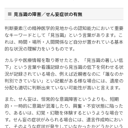
見当識の障害／せん妄症状の有無
判断要素①の精神医学的見地からの認知能力において重要
なキーワードとして「見当識」という言葉があります。こ
れは、時間・場所・人間関係など自分が置かれている基本
的な状況の理解力をいうものです。
カルテや医療情報を取り寄せたとき、「見当識の著しい低
下」という言葉や看護記録から見当識の低下を伺わせる状
況が記録されている場合、例えば近親者なのに「誰なのか
判別できていない」とい記載がある様な場合には、遺産の
分配も適切に判断出来ていない可能性が高いと言えます。
また、せん妄は、恒常的な意識障害というよりも、短期
的・一時的に意識が混濁したり、興奮・不安状態に陥った
り、あるいは、幻覚・幻聴を体験するというような場合で
す。せん妄の症状がみられる場合には、遺言作成時におい
て、そのような症状が発生していなかったかどうかという