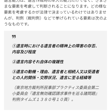
遺言能力は、遺言作成時の本人の能力だけでなく、さまざ
まな要素を考慮して判断されることになります。どの様な
要素を考慮するかが法律で決まっているわけではありませ
んが、判例（裁判例）などで挙げられている要素は次のよ
うなものです。
①遺言時における遺言者の精神上の障害の存否、
内容及び程度
②遺言内容それ自体の複雑性
③遺言の動機・理由、遺言者と相続人又は受遺者
との人的関係・交際状況、遺言に至る経緯等
（東京地方裁判所民事部プラクティス委員会第二
小委員会『遺言無効確認請求事件を巡る諸問題』
判例タイムズ１３８０号１０頁）。