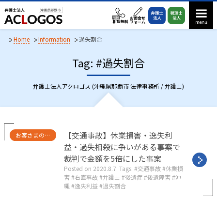
S
k
i
p
Home
Information
過失割合
t
Tag: #過失割合
o
c
o
弁護士法人アクロゴス (沖縄県那覇市 法律事務所 / 弁護士)
n
t
e
n
C
【交通事故】休業損害・逸失利
お客さまの声・実績紹介
a
t
益・過失相殺に争いがある事案で
t
裁判で金額を5倍にした事案
e
g
Posted on
2020.8.7
Tags:
交通事故
休業損
o
害
右直事故
弁護士
後遺症
後遺障害
沖
r
縄
逸失利益
過失割合
i
e
s