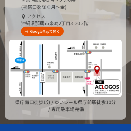
(祝祭日を除く月～金)
アクセス
沖縄県那覇市泉崎2丁目3-20 3階
GoogleMapで開く
県庁南口徒歩1分
/ ゆいレール県庁前駅徒歩10分
/ 専用駐車場完備