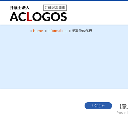
S
k
i
p
t
Home
Information
記事作成代行
o
c
o
n
t
e
n
t
C
【意
お知らせ
a
Posted
t
e
g