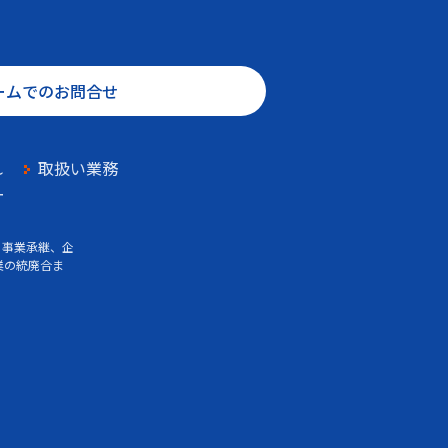
ームでのお問合せ
れ
取扱い業務
ー
、事業承継、企
業の統廃合ま