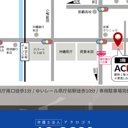
県庁南口徒歩1分
/ ゆいレール県庁前駅徒歩10分
/ 専用駐車場完