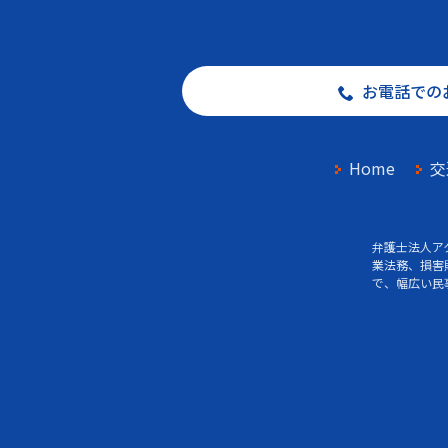
お電話での
Home
交
弁護士法人ア
業法務、損害
で、幅広い民