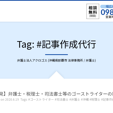
Tag: #記事作成代行
弁護士法人アクロゴス (沖縄県那覇市 法律事務所 / 弁護士)
見】弁護士・税理士・司法書士等のゴーストライターの
 on
2020.6.19
Tags:
ゴーストライター
司法書士
弁護士
沖縄
税理士
記事作