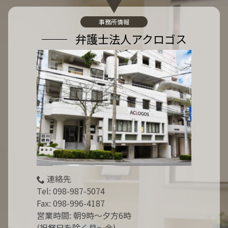
:
事務所情報
弁護士法人アクロゴス
連絡先
Tel:
098-987-5074
Fax: 098-996-4187
営業時間: 朝9時～夕方6時
(祝祭日を除く月～金)