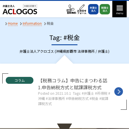
S
k
i
p
Home
Information
税金
t
Tag: #税金
o
c
o
弁護士法人アクロゴス (沖縄県那覇市 法律事務所 / 弁護士)
n
t
e
n
C
【税務コラム】申告にまつわる話
コラム
a
t
1.申告納税方式と賦課課税方式
t
Posted on
2021.10.1
Tags:
弁護士
所得税
e
沖縄
法律事務所
申告納税方式
税金
賦課
g
課税方式
o
r
i
e
s