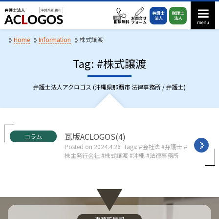
S
k
i
p
Home
Information
株式譲渡
t
Tag: #株式譲渡
o
c
o
弁護士法人アクロゴス (沖縄県那覇市 法律事務所 / 弁護士)
n
t
e
n
C
瓦版ACLOGOS(4)
コラム
a
t
Posted on
2024.4.26
Tags:
会社法
弁護士
t
株主発行会社
株式譲渡
沖縄
法律事務所
e
g
o
r
i
e
s