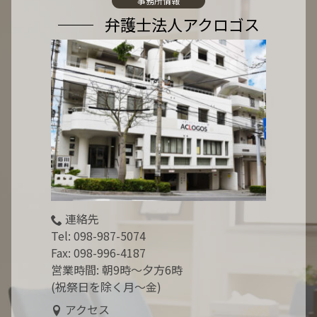
事務所情報
:
弁護士法人アクロゴス
連絡先
Tel:
098-987-5074
Fax: 098-996-4187
営業時間: 朝9時～夕方6時
(祝祭日を除く月～金)
アクセス