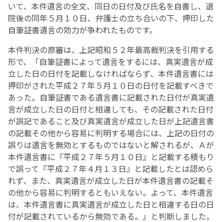
いて、本件遺言の全文、同日の日付及び氏名を自書し、退
院後の同年５月１０日、弁護士の立ち合いの下、押印した
自筆証書遺言の効力が争われたものです。
本件判決の原審は、上記昭和５２年最高裁判決を引用する
形で、「自筆証書によって遺言をするには、真実遺言が成
立した日の日付を記載しなければならず、本件遺言書には
押印がされた平成２７年５月１０日の日付を記載すべきで
あった。自筆証書である遺言書に記載された日付が真実遺
言が成立した日の日付と相違しても、その記載された日付
が誤記であること及び真実遺言が成立した日が上記遺言書
の記載その他から容易に判明する場合には、上記の日付の
誤りは遺言を無効とするものではないと解されるが、Ａが
本件遺言書に『平成２７年５月１０日』と記載する積もり
で誤って『平成２７年４月１３日』と記載したとは認めら
れず、また、真実遺言が成立した日が本件遺言書の記載そ
の他から容易に判明するともいえない。よって、本件遺言
は、本件遺言書に真実遺言が成立した日と相違する日の日
付が記載されているから無効である。」と判断しました。