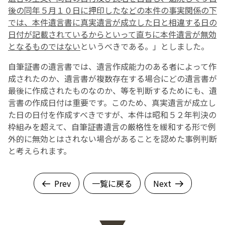
後の同年５月１０日に押印したなどの本件の事実関係の下
では、本件遺言書に真実遺言が成立した日と相違する日の
日付が記載されているからといって直ちに本件遺言が無効
となるものではない
というべきである。」としました。
自筆証書の遺言書では、遺言作成能力のある者によって作
成されたのか、遺言書が複数存在する場合にどの遺言書が
最後に作成されたものなのか、等を判断するためにも、遺
言書の作成日付は重要です。このため、真実遺言が成立し
た日の日付を作成すべきですが、本件は昭和５２年判決の
枠組みを超えて、自筆証書遺言の厳格性を緩和する形で例
外的に無効とはされない場合があることを認めた事例判断
と考えられます。
Prev
一覧に戻る
Next