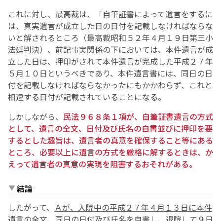
これに対し、最高裁は、「自筆証書によって遺言をするに
は、真実遺言が成立した日の日付を記載しなければならな
いと解されるところ（最高裁昭和５２年４月１９日第三小
法廷判決）、前記事実関係の下においては、本件遺言が成
立した日は、押印がされて本件遺言が完成した平成２７年
５月１０日というべきであり、本件遺言書には、同日の日
付を記載しなければならなかったにもかかわらず、これと
相違する日付が記載されていることになる。
しかしながら、
民法９６８条１項が、自筆証書遺言の方式
として、遺言の全文、日付及び氏名の自書並びに押印を要
するとした趣旨は、遺言者の真意を確保すること等にある
ところ、必要以上に遺言の方式を厳格に解するときは、か
えって遺言者の真意の実現を阻害するおそれがある。
結論
したがって、
Ａが、入院中の平成２７年４月１３日に本件
遺言の全文、同日の日付及び氏名を自書し、退院して９日