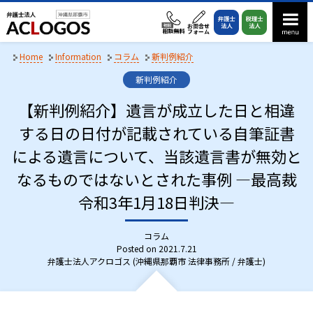
S
k
i
p
Home
Information
コラム
新判例紹介
t
C
新判例紹介
o
a
t
【新判例紹介】遺言が成立した日と相違
c
e
o
する日の日付が記載されている自筆証書
g
n
o
による遺言について、当該遺言書が無効と
r
t
i
e
なるものではないとされた事例 ―最高裁
e
n
s
令和3年1月18日判決―
:
t
コラム
Posted on
2021.7.21
弁護士法人アクロゴス (沖縄県那覇市 法律事務所 / 弁護士)