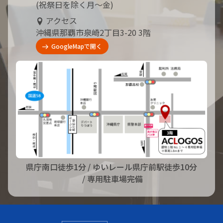
(祝祭日を除く月～金)
アクセス
沖縄県那覇市泉崎2丁目3-20 3階
GoogleMapで開く
県庁南口徒歩1分
/ ゆいレール県庁前駅徒歩10分
/ 専用駐車場完備