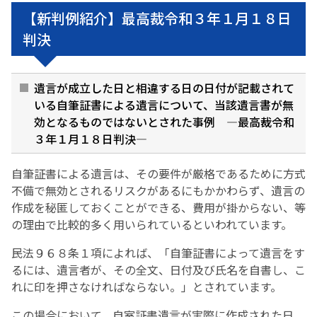
【新判例紹介】最高裁令和３年１月１８日
判決
遺言が成立した日と相違する日の日付が記載されて
いる自筆証書による遺言について、当該遺言書が無
効となるものではないとされた事例 ―最高裁令和
３年１月１８日判決―
自筆証書による遺言は、その要件が厳格であるために方式
不備で無効とされるリスクがあるにもかかわらず、遺言の
作成を秘匿しておくことができる、費用が掛からない、等
の理由で比較的多く用いられているといわれています。
民法９６８条１項によれば、「自筆証書によって遺言をす
るには、遺言者が、その全文、日付及び氏名を自書し、こ
れに印を押さなければならない。」とされています。
この場合において、自室証書遺言が実際に作成された日