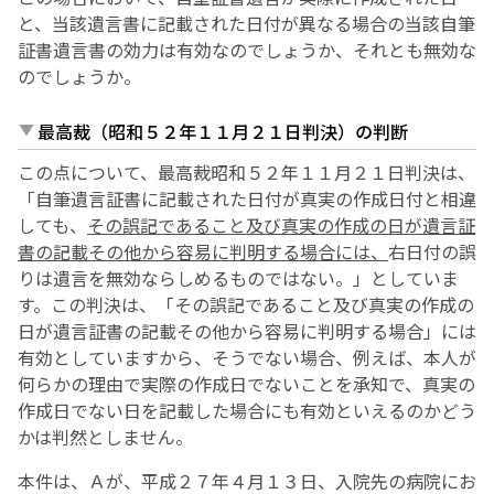
と、当該遺言書に記載された日付が異なる場合の当該自筆
証書遺言書の効力は有効なのでしょうか、それとも無効な
のでしょうか。
最高裁（昭和５２年１１月２１日判決）の判断
この点について、最高裁昭和５２年１１月２１日判決は、
「自筆遺言証書に記載された日付が真実の作成日付と相違
しても、
その誤記であること及び真実の作成の日が遺言証
書の記載その他から容易に判明する場合
には、
右日付の誤
りは遺言を無効ならしめるものではない。」としていま
す。この判決は、「その誤記であること及び真実の作成の
日が遺言証書の記載その他から容易に判明する場合」には
有効としていますから、そうでない場合、例えば、本人が
何らかの理由で実際の作成日でないことを承知で、真実の
作成日でない日を記載した場合にも有効といえるのかどう
かは判然としません。
本件は、Ａが、平成２７年４月１３日、入院先の病院にお