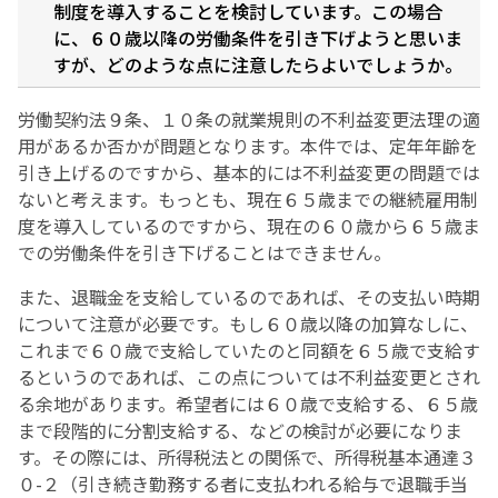
制度を導入することを検討しています。この場合
に、６０歳以降の労働条件を引き下げようと思いま
すが、どのような点に注意したらよいでしょうか。
労働契約法９条、１０条の就業規則の不利益変更法理の適
用があるか否かが問題となります。本件では、定年年齢を
引き上げるのですから、基本的には不利益変更の問題では
ないと考えます。もっとも、現在６５歳までの継続雇用制
度を導入しているのですから、現在の６０歳から６５歳ま
での労働条件を引き下げることはできません。
また、退職金を支給しているのであれば、その支払い時期
について注意が必要です。もし６０歳以降の加算なしに、
これまで６０歳で支給していたのと同額を６５歳で支給す
るというのであれば、この点については不利益変更とされ
る余地があります。希望者には６０歳で支給する、６５歳
まで段階的に分割支給する、などの検討が必要になりま
す。その際には、所得税法との関係で、所得税基本通達３
０-２（引き続き勤務する者に支払われる給与で退職手当