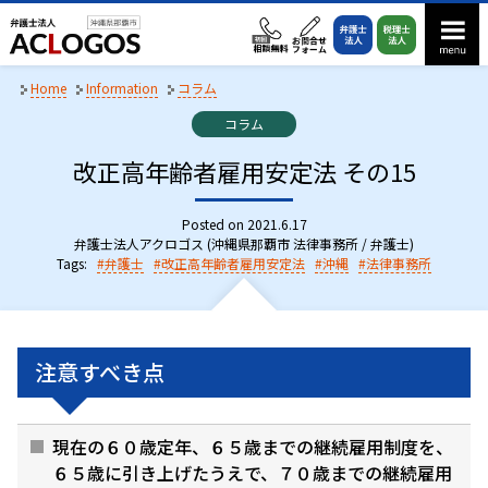
S
k
i
p
Home
Information
コラム
t
C
コラム
o
a
t
改正高年齢者雇用安定法 その15
c
e
o
g
n
o
Posted on
2021.6.17
r
弁護士法人アクロゴス (沖縄県那覇市 法律事務所 / 弁護士)
t
i
Tags:
弁護士
改正高年齢者雇用安定法
沖縄
法律事務所
e
e
n
s
:
t
注意すべき点
現在の６０歳定年、６５歳までの継続雇用制度を、
６５歳に引き上げたうえで、７０歳までの継続雇用