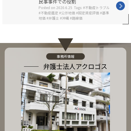
民事事件での役割
:
t
Posted on
2020.6.25
Tags:
不動産トラブル
e
不動産鑑定
公示地価
固定資産評価
基準
g
地価
弁護士
沖縄
路線価
o
r
i
e
s
:
事務所情報
弁護士法人アクロゴス