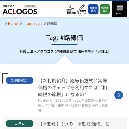
S
k
i
p
Home
Information
路線価
t
Tag: #路線価
o
c
o
弁護士法人アクロゴス (沖縄県那覇市 法律事務所 / 弁護士)
n
t
e
n
C
【新判例紹介】路線価方式と実際
新判例紹介
a
t
価格のギャップを利用すれば「相
t
続税の節税」になるの?
e
g
Posted on
2020.10.8
Tags:
収益還元法
弁
o
護士
沖縄
相続税
財産評価基本通達
路線
r
価
i
e
C
【不動産】5つの「不動産価格」と
コラム
s
a