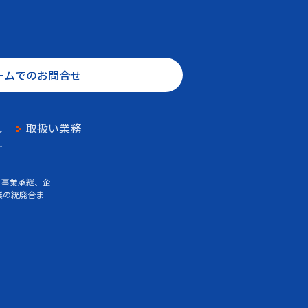
ームでのお問合せ
れ
取扱い業務
ー
、事業承継、企
業の統廃合ま