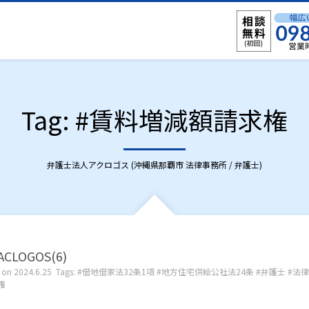
Tag: #賃料増減額請求権
弁護士法人アクロゴス (沖縄県那覇市 法律事務所 / 弁護士)
CLOGOS(6)
 on
2024.6.25
Tags:
借地借家法32条1項
地方住宅供給公社法24条
弁護士
法律
権