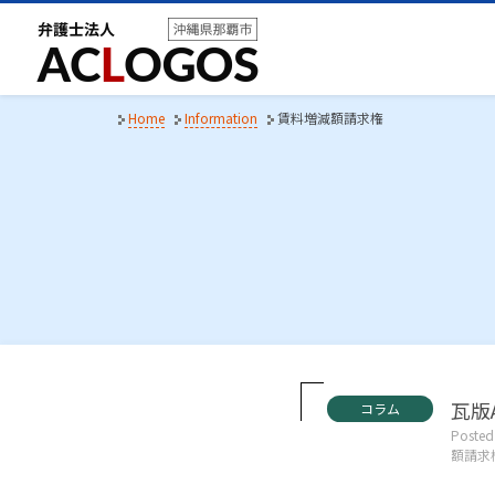
S
k
i
p
t
Home
Information
賃料増減額請求権
o
c
o
n
t
e
n
t
C
瓦版A
コラム
a
Posted
t
額請求
e
g