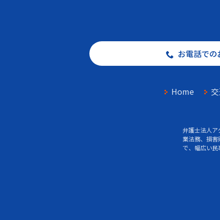
お電話での
Home
交
弁護士法人ア
業法務、損害
で、幅広い民