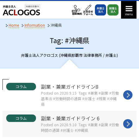
S
k
i
p
Home
Information
沖縄県
t
Tag: #沖縄県
o
c
o
弁護士法人アクロゴス (沖縄県那覇市 法律事務所 / 弁護士)
n
t
e
n
C
副業・兼業ガイドライン8
コラム
a
t
Posted on
2020.9.15
Tags:
兼業
副業
労働
t
基準法
労働時間の通算
弁護士
残業
沖縄
e
県
g
o
C
副業・兼業ガイドライン 6
コラム
r
a
i
Posted on
2020.9.10
Tags:
兼業
副業
労働
t
e
時間の通算
弁護士
沖縄県
e
s