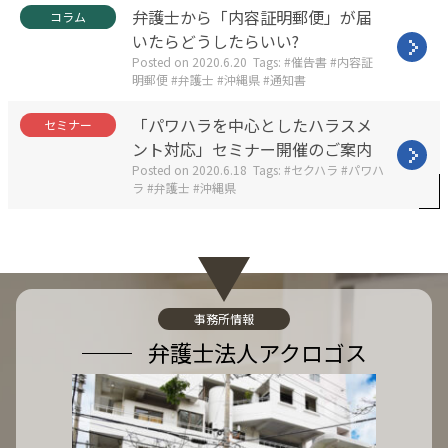
g
:
C
弁護士から「内容証明郵便」が届
コラム
o
a
r
いたらどうしたらいい?
t
i
Posted on
2020.6.20
Tags:
催告書
内容証
e
e
明郵便
弁護士
沖縄県
通知書
g
s
o
:
r
C
「パワハラを中心としたハラスメ
セミナー
i
a
ント対応」セミナー開催のご案内
e
t
Posted on
2020.6.18
Tags:
セクハラ
パワハ
s
e
ラ
弁護士
沖縄県
:
g
o
r
i
e
s
:
事務所情報
弁護士法人アクロゴス