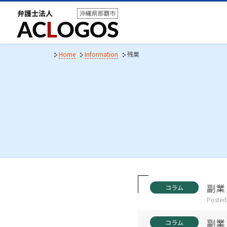
S
k
i
p
t
Home
Information
残業
o
c
o
n
t
e
n
t
C
副業
コラム
a
Posted
t
e
C
副業
g
コラム