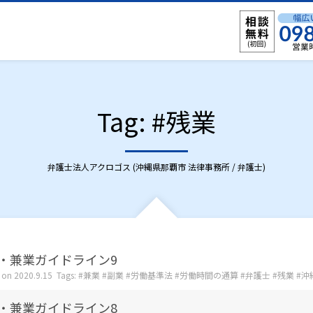
Tag: #残業
弁護士法人アクロゴス (沖縄県那覇市 法律事務所 / 弁護士)
・兼業ガイドライン9
 on
2020.9.15
Tags:
兼業
副業
労働基準法
労働時間の通算
弁護士
残業
沖
・兼業ガイドライン8