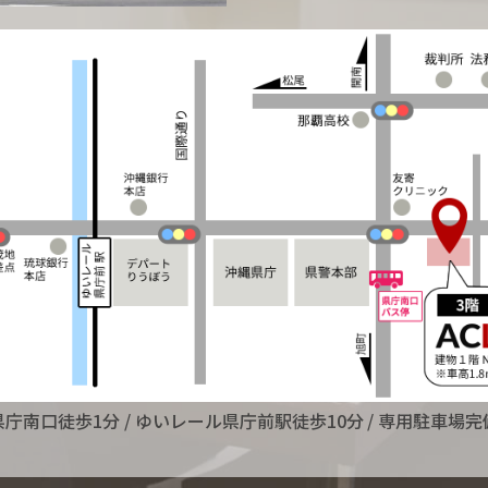
県庁南口徒歩1分
/ ゆいレール県庁前駅徒歩10分
/ 専用駐車場完