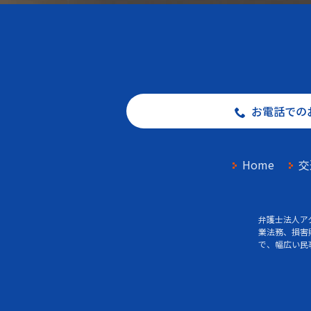
お電話での
Home
交
弁護士法人ア
業法務、損害
で、幅広い民