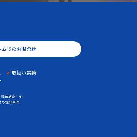
ームでのお問合せ
れ
取扱い業務
ー
、事業承継、企
業の統廃合ま