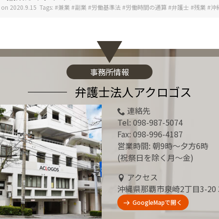
 on
2020.9.15
Tags:
兼業
副業
労働基準法
労働時間の通算
弁護士
残業
沖
事務所情報
弁護士法人アクロゴス
連絡先
Tel:
098-987-5074
Fax: 098-996-4187
営業時間: 朝9時～夕方6時
(祝祭日を除く月～金)
アクセス
沖縄県那覇市泉崎2丁目3-20 
GoogleMapで開く