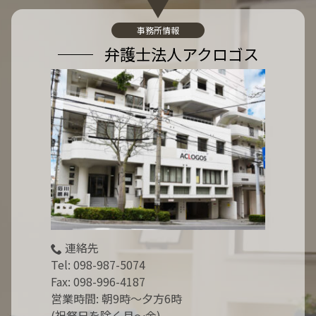
:
事務所情報
弁護士法人アクロゴス
連絡先
Tel:
098-987-5074
Fax: 098-996-4187
営業時間: 朝9時～夕方6時
(祝祭日を除く月～金)