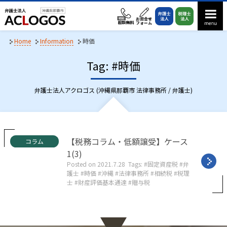
S
k
i
p
Home
Information
時価
t
Tag: #時価
o
c
o
弁護士法人アクロゴス (沖縄県那覇市 法律事務所 / 弁護士)
n
t
e
n
C
【税務コラム・低額譲受】ケース
コラム
a
t
1(3)
t
Posted on
2021.7.28
Tags:
固定資産税
弁
e
護士
時価
沖縄
法律事務所
相続税
税理
g
士
財産評価基本通達
贈与税
o
r
i
e
s