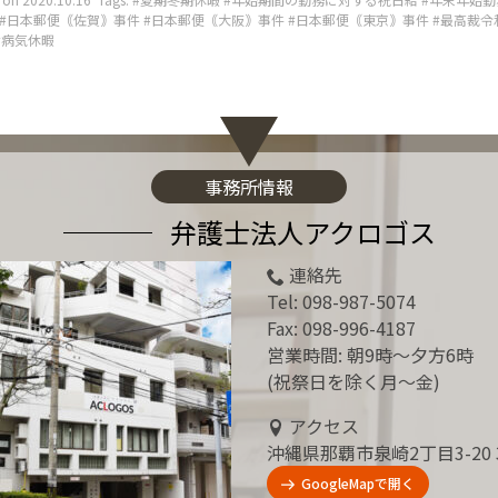
日本郵便｟佐賀｠事件
日本郵便｟大阪｠事件
日本郵便｟東京｠事件
最高裁令和
病気休暇
事務所情報
弁護士法人アクロゴス
連絡先
Tel:
098-987-5074
Fax: 098-996-4187
営業時間: 朝9時～夕方6時
(祝祭日を除く月～金)
アクセス
沖縄県那覇市泉崎2丁目3-20 
GoogleMapで開く