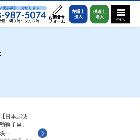
件
【日本郵便
勤務手当、
判決―
務手当
弁護士
扶