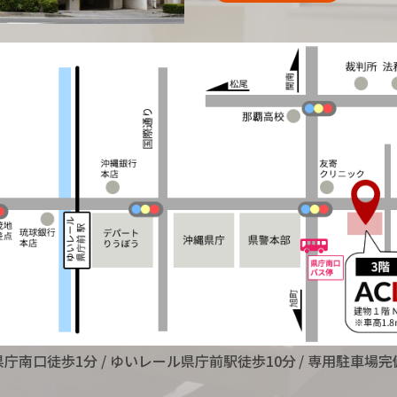
県庁南口徒歩1分
/ ゆいレール県庁前駅徒歩10分
/ 専用駐車場完