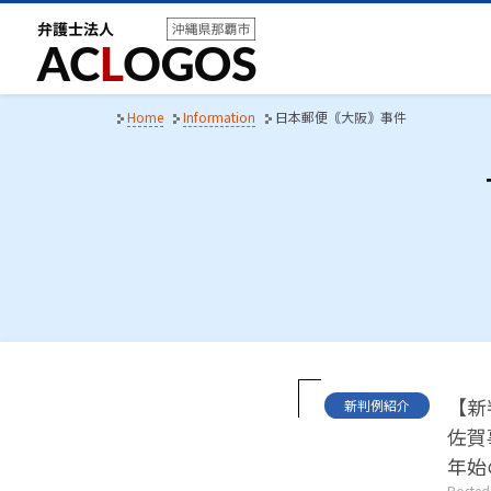
S
k
i
p
t
Home
Information
日本郵便｟大阪｠事件
o
c
o
n
t
e
n
t
C
【新
新判例紹介
a
佐賀
t
e
年始
g
Posted