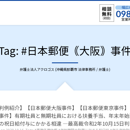
Tag: #日本郵便｟大阪｠事
弁護士法人アクロゴス (沖縄県那覇市 法律事務所 / 弁護士)
判例紹介】【日本郵便大阪事件】【日本郵便東京事件】
事件】有期社員と無期社員における扶養手当、年末年始
の祝日給付与にかかる相違 ―最高裁令和2年10月15日
 on
2020.10.16
Tags:
夏期冬期休暇
年始期間の勤務に対する祝日給
年末年始勤