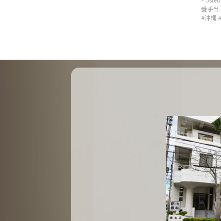
o
養手当
r
沖縄
i
e
s
: