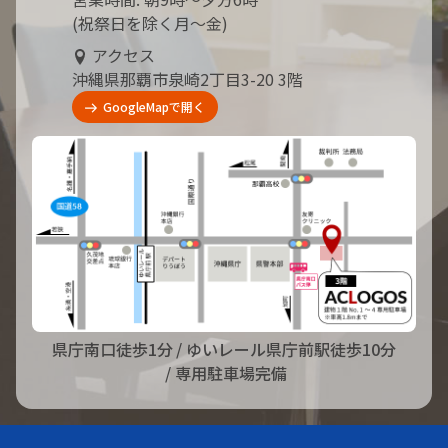
(祝祭日を除く月～金)
アクセス
沖縄県那覇市泉崎2丁目3-20 3階
GoogleMapで開く
県庁南口徒歩1分
/ ゆいレール県庁前駅徒歩10分
/ 専用駐車場完備