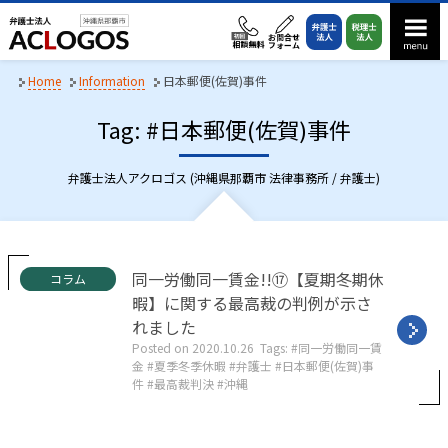
S
k
i
p
Home
Information
日本郵便(佐賀)事件
t
Tag: #日本郵便(佐賀)事件
o
c
o
弁護士法人アクロゴス (沖縄県那覇市 法律事務所 / 弁護士)
n
t
e
n
C
同一労働同一賃金!!⑰【夏期冬期休
コラム
a
t
暇】に関する最高裁の判例が示さ
t
れました
e
g
Posted on
2020.10.26
Tags:
同一労働同一賃
o
金
夏季冬季休暇
弁護士
日本郵便(佐賀)事
r
件
最高裁判決
沖縄
i
e
s