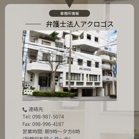
:
事務所情報
弁護士法人アクロゴス
連絡先
Tel:
098-987-5074
Fax: 098-996-4187
営業時間: 朝9時～夕方6時
(祝祭日を除く月～金)