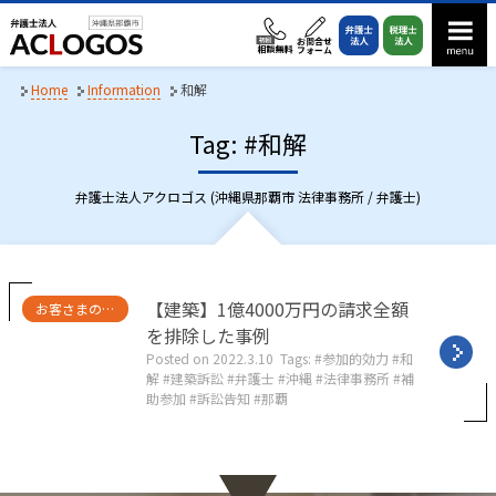
S
k
i
p
Home
Information
和解
t
Tag: #和解
o
c
o
弁護士法人アクロゴス (沖縄県那覇市 法律事務所 / 弁護士)
n
t
e
n
C
【建築】1億4000万円の請求全額
お客さまの声・実績紹介
a
t
を排除した事例
t
Posted on
2022.3.10
Tags:
参加的効力
和
e
解
建築訴訟
弁護士
沖縄
法律事務所
補
g
助参加
訴訟告知
那覇
o
r
i
e
s