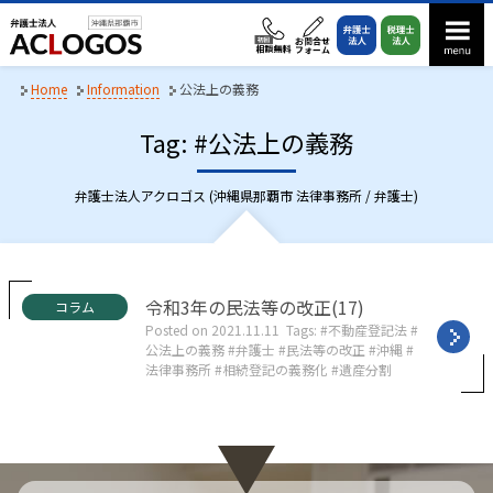
S
k
i
p
Home
Information
公法上の義務
t
Tag: #公法上の義務
o
c
o
弁護士法人アクロゴス (沖縄県那覇市 法律事務所 / 弁護士)
n
t
e
n
C
令和3年の民法等の改正(17)
コラム
a
t
Posted on
2021.11.11
Tags:
不動産登記法
t
公法上の義務
弁護士
民法等の改正
沖縄
e
法律事務所
相続登記の義務化
遺産分割
g
o
r
i
e
s