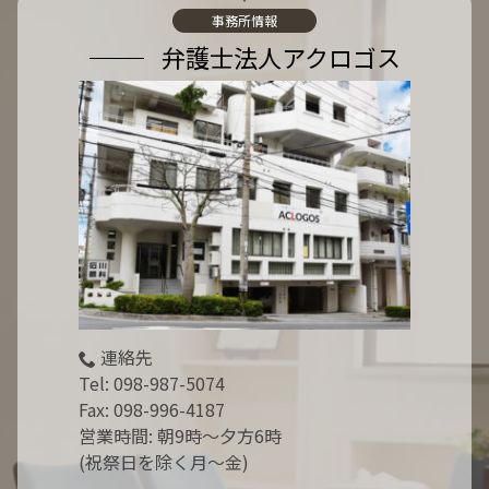
:
事務所情報
弁護士法人アクロゴス
連絡先
Tel:
098-987-5074
Fax: 098-996-4187
営業時間: 朝9時～夕方6時
(祝祭日を除く月～金)