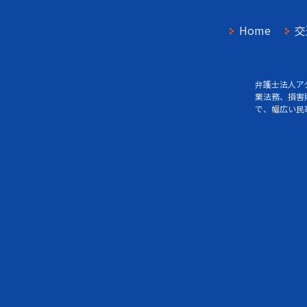
Home
交
弁護士法人ア
業法務、損害
で、幅広い民