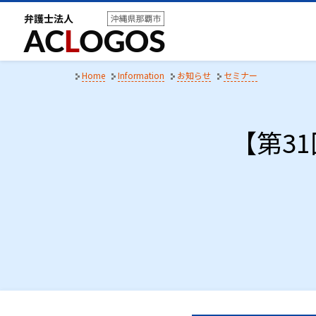
S
k
i
p
t
Home
Information
お知らせ
セミナー
o
c
o
【第3
n
t
e
n
t