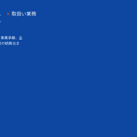
れ
取扱い業務
ー
、事業承継、企
業の統廃合ま