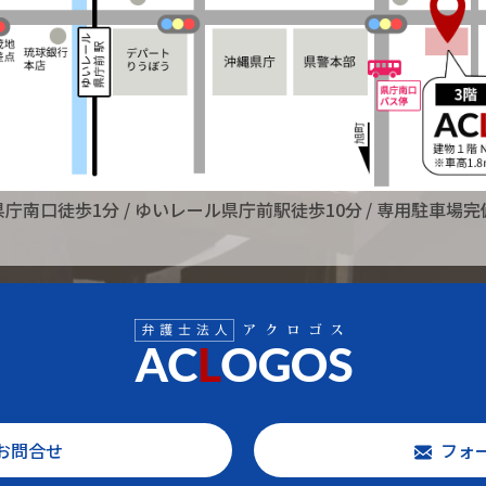
県庁南口徒歩1分
/ ゆいレール県庁前駅徒歩10分
/ 専用駐車場完
お問合せ
フォ