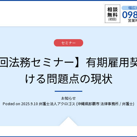
C
セミナー
a
t
1回法務セミナー】有期雇用
e
g
o
ける問題点の現状
r
i
e
s
:
お知らせ
Posted on
2025.9.10
弁護士法人アクロゴス (沖縄県那覇市 法律事務所 / 弁護士)