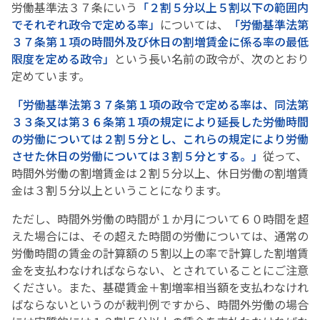
労働基準法３７条にいう
「２割５分以上５割以下の範囲内
でそれぞれ政令で定める率」
については、
「労働基準法第
３７条第１項の時間外及び休日の割増賃金に係る率の最低
限度を定める政令」
という長い名前の政令が、次のとおり
定めています。
「労働基準法第３７条第１項の政令で定める率は、同法第
３３条又は第３６条第１項の規定により延長した労働時間
の労働については２割５分とし、これらの規定により労働
させた休日の労働については３割５分とする。」
従って、
時間外労働の割増賃金は２割５分以上、休日労働の割増賃
金は３割５分以上ということになります。
ただし、時間外労働の時間が１か月について６０時間を超
えた場合には、その超えた時間の労働については、通常の
労働時間の賃金の計算額の５割以上の率で計算した割増賃
金を支払わなければならない、とされていることにご注意
ください。また、基礎賃金＋割増率相当額を支払わなけれ
ばならないというのが裁判例ですから、時間外労働の場合