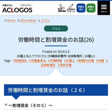
S
k
i
p
Home
Information
コラム
t
C
コラム
o
a
t
労働時間と割増賃金のお話(26)
c
e
o
g
n
o
Posted on
2024.2.8
r
弁護士法人アクロゴス (沖縄県那覇市 法律事務所 / 弁護士)
t
i
Tags:
割増賃金
労働基準法
労働時間
弁護士
時間外労働
沖縄
e
e
法律事務所
深夜労働
n
s
:
t
労働時間と割増賃金のお話（２６）
～割増賃金（その５）～