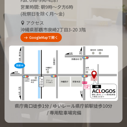
営業時間: 朝9時～夕方6時
(祝祭日を除く月～金)
アクセス
沖縄県那覇市泉崎2丁目3-20 3階
GoogleMapで開く
県庁南口徒歩1分
/ ゆいレール県庁前駅徒歩10分
/ 専用駐車場完備