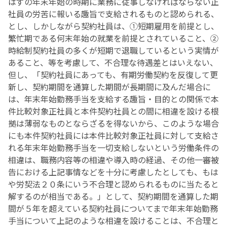
はずの年末年始の時期に業務に従事しなければならない正
社員の労苦に報いる趣旨で支給されるものと認められる、
とし、しかしながら契約社員は、①短期雇用を前提とし、
繁忙期である何末年始の就業を前提とされていること、②
時給制契約社員の多くが短期で退職しているという実情が
あること、等を考慮して、不合理な待遇差とはいえない、
但し、「契約社員にあっても、有期労働契約を反復して更
新し、契約期間を通算した期間が長期間に及んだ場合に
は、年末年始勤務手当を支給する趣旨・目的との関係で本
件比較対象正社員と本件契約社員との間に相違を設ける根
拠は薄弱なものとならざるを得ないから、このような場合
にも本件契約社員には本件比較対象正社員に対して支給さ
れる年末年始勤務手当を一切支給しないという労働条件の
相違は、職務内容等の相違や導入時の経過、その他一審被
告における上記事情などを十分に考慮したとしても、もは
や労契法２０条にいう不合理と認められるものに当たると
解するのが相当である。」として、契約期間を通算した期
間が５年を超えている契約社員についてまで年末年始勤務
手当について上記のような相違を設けることは、不合理と