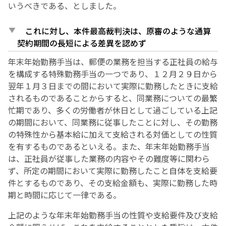
いうべきである、としました。
これに対し、本件最高裁判決は、原審のような通算
契約期間の長短による差異を認めず
年末年始勤務手当は、郵便の業務を担当する正社員の給与
を構成する特殊勤務手当の一つであり、１２月２９日から
翌年１月３日までの間において実際に勤務したときに支給
されるものであることからすると、同業務についての最繁
忙期であり、多くの労働者が休日として過ごしている上記
の期間において、同業務に従事したことに対し、その勤務
の特殊性から基本給に加えて支給される対価としての性質
を有するものであるといえる。また、年末年始勤務手当
は、正社員が従事した業務の内容やその難度等に関わら
ず、所定の期間において実際に勤務したこと自体を支給要
件とするものであり、その支給金額も、実際に勤務した時
期と時間に応じて一律である。
上記のような年末年始勤務手当の性質や支給要件及び支給