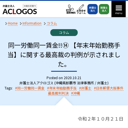
S
k
i
p
Home
Information
コラム
t
C
コラム
o
a
t
同一労働同一賃金!!⑭ 【年末年始勤務手
c
e
o
当】に関する最高裁の判例が示されまし
g
n
o
た。
r
t
i
e
e
Posted on
2020.10.21
n
s
弁護士法人アクロゴス (沖縄県那覇市 法律事務所 / 弁護士)
:
t
Tags:
同一労働同一賃金
年末年始勤務手当
弁護士
日本郵便大阪事件
最高裁判判決
沖縄
令和２年１０月２１日