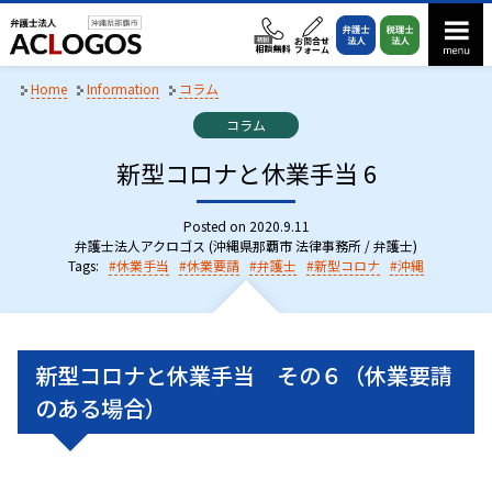
S
k
i
p
Home
Information
コラム
t
C
コラム
o
a
t
新型コロナと休業手当 6
c
e
o
g
n
o
Posted on
2020.9.11
r
弁護士法人アクロゴス (沖縄県那覇市 法律事務所 / 弁護士)
t
i
Tags:
休業手当
休業要請
弁護士
新型コロナ
沖縄
e
e
n
s
:
t
新型コロナと休業手当 その６（休業要請
のある場合）